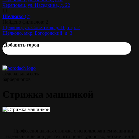
Череповец, ул. Наседкина, д. 22
Щ
Щелково
(2)
Найдено филиалов: 2
Щелково, ул. Советская, д. 16, стр. 2
Щелково, мкр. Богородский, д. 3
Добавить город
федеральная сеть
барбершопов
Стрижка машинкой
Профессиональная стрижка с использованием машинки
– идеальный выбор для тех, кто ценит удобство, четкие линии