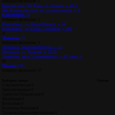
Найдено филиалов: 2
Красногорск, ТЦ Ёлка, ул. Ленина, д. 26 А
ЖК Ильинские луга, ул. Архангельская, д. 6
Красноярск
(2)
Найдено филиалов: 2
Красноярск, ул. Карла Маркса, д. 34
Красноярск, ул. Елены Стасовой, д. 48б
Л
Люберцы
(3)
Найдено филиалов: 3
Люберцы, проспект Победы, д. 14
Люберцы, ул. Дружбы, д. 11/26
Томилино, мкр. Птицефабрика, д. 35, корп. 3
М
Москва
(37)
Найдено филиалов: 37
Выберите линию:
Отмена
Сокольническая
0
Замоскворецкая
0
Арбатско-Покровская
0
Филёвская
0
Кольцевая
0
Калужско-Рижская
0
Таганско-Краснопресненская
0