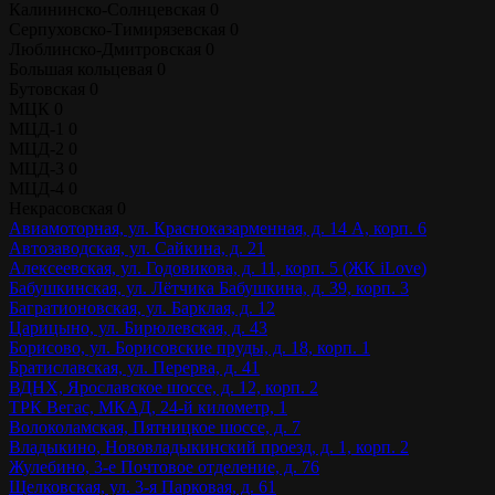
Калининско-Солнцевская
0
Серпуховско-Тимирязевская
0
Люблинско-Дмитровская
0
Большая кольцевая
0
Бутовская
0
МЦК
0
МЦД-1
0
МЦД-2
0
МЦД-3
0
МЦД-4
0
Некрасовская
0
Авиамоторная, ул. Красноказарменная, д. 14 А, корп. 6
Автозаводская, ул. Сайкина, д. 21
Алексеевская, ул. Годовикова, д. 11, корп. 5 (ЖК iLove)
Бабушкинская, ул. Лётчика Бабушкина, д. 39, корп. 3
Багратионовская, ул. Барклая, д. 12
Царицыно, ул. Бирюлевская, д. 43
Борисово, ул. Борисовские пруды, д. 18, корп. 1
Братиславская, ул. Перерва, д. 41
ВДНХ, Ярославское шоссе, д. 12, корп. 2
ТРК Вегас, МКАД, 24-й километр, 1
Волоколамская, Пятницкое шоссе, д. 7
Владыкино, Нововладыкинский проезд, д. 1, корп. 2
Жулебино, 3-е Почтовое отделение, д. 76
Щелковская, ул. 3-я Парковая, д. 61