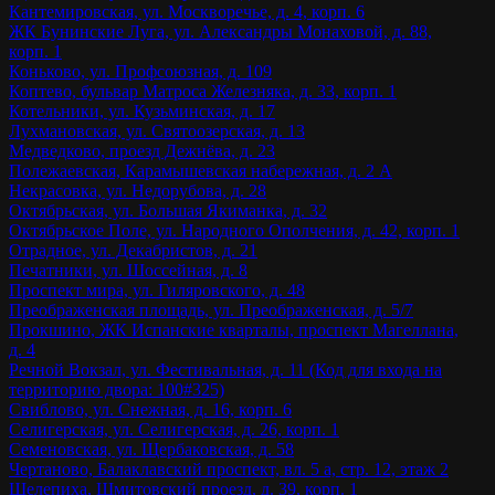
Кантемировская, ул. Москворечье, д. 4, корп. 6
ЖК Бунинские Луга, ул. Александры Монаховой, д. 88,
корп. 1
Коньково, ул. Профсоюзная, д. 109
Коптево, бульвар Матроса Железняка, д. 33, корп. 1
Котельники, ул. Кузьминская, д. 17
Лухмановская, ул. Святоозерская, д. 13
Медведково, проезд Дежнёва, д. 23
Полежаевская, Карамышевская набережная, д. 2 А
Некрасовка, ул. Недорубова, д. 28
Октябрьская, ул. Большая Якиманка, д. 32
Октябрьское Поле, ул. Народного Ополчения, д. 42, корп. 1
Отрадное, ул. Декабристов, д. 21
Печатники, ул. Шоссейная, д. 8
Проспект мира, ул. Гиляровского, д. 48
Преображенская площадь, ул. Преображенская, д. 5/7
Прокшино, ЖК Испанские кварталы, проспект Магеллана,
д. 4
Речной Вокзал, ул. Фестивальная, д. 11 (Код для входа на
территорию двора: 100#325)
Свиблово, ул. Снежная, д. 16, корп. 6
Селигерская, ул. Селигерская, д. 26, корп. 1
Семеновская, ул. Щербаковская, д. 58
Чертаново, Балаклавский проспект, вл. 5 а, стр. 12, этаж 2
Шелепиха, Шмитовский проезд, д. 39, корп. 1