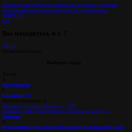
Выберите город
Франшиза
Вакансии в команду
Академия
Барберов
Магазин косметики
Прайс
Услуги
Контакты
YOUT
VK
GO
Вы находитесь в г.
?
Да
Нет
Не выбирать город
Выберите город
Россия
А
Александров
Б
Балашиха
(2)
Найдено филиалов: 2
Балашиха, проспект Ленина, д. 23/5
Балашиха, мкр. Новое Павлино, Косинское шоссе, д. 7
Боброво
В
Великий Новгород
Видное
Владимир
Волгоград
Вологда