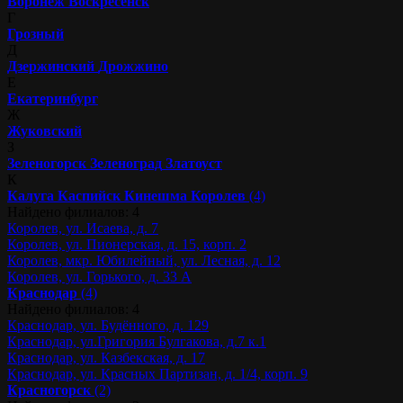
Воронеж
Воскресенск
Г
Грозный
Д
Дзержинский
Дрожжино
Е
Екатеринбург
Ж
Жуковский
З
Зеленогорск
Зеленоград
Златоуст
К
Калуга
Каспийск
Кинешма
Королев
(4)
Найдено филиалов: 4
Королев, ул. Исаева, д. 7
Королев, ул. Пионерская, д. 15, корп. 2
Королев, мкр. Юбилейный, ул. Лесная, д. 12
Королев, ул. Горького, д. 33 А
Краснодар
(4)
Найдено филиалов: 4
Краснодар, ул. Будённого, д. 129
Краснодар, ул.Григория Булгакова, д.7 к.1
Краснодар, ул. Казбекская, д. 17
Краснодар, ул. Красных Партизан, д. 1/4, корп. 9
Красногорск
(2)